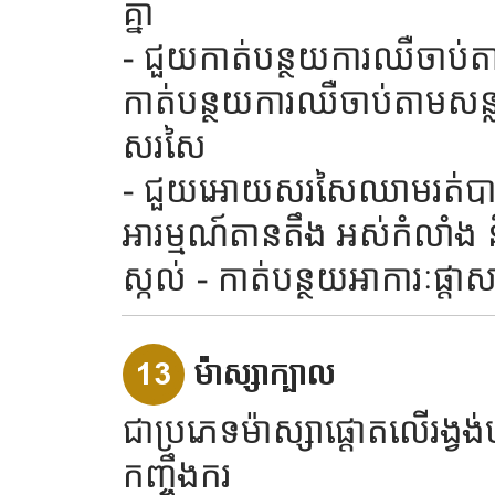
គ្នា
- ជួយកាត់បន្ថយការឈឺចាប់ត
កាត់បន្ថយការឈឺចាប់តាមសន្លា
សរសៃ
- ជួយអោយសរសៃឈាមរត់បានល
អារម្មណ៍តានតឹង អស់កំលាំង និ
ស្កល់ - កាត់បន្ថយអាការៈផ្តា
13
ម៉ាស្សាក្បាល
ជាប្រភេទម៉ាស្សាផ្តោតលើរង្វង
កញ្ចឹងករ