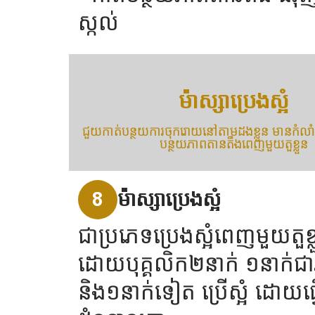
ស្កល់
ម៉ាស្សាប្រេងស្អំ
ជួយកាត់បន្ថយការចុករោយនៅតាមដងខ្លួន មានកំលា
បន្ថយភាពតានតឹងពេញមួយតួខ្លួន
8
ម៉ាស្សាប្រេងស្អំ
ជាប្រភេទប្រេងស្អំពេញមួយតួខ្
ដោយបុគ្គលិក២នាក់ ១នាក់ជាអ្ន
និង១នាក់ទៀត ប្រើស្អំ ដោយធ្វ