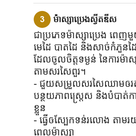
3
ម៉ាស្សាប្រេងស្វីតឌីស
ជាប្រភេទម៉ាស្សាប្រេង ពេញមួ
មេដៃ បាតដៃ និងសាច់កំភួនដៃម៉
ដែលចូលចិត្តទម្ងន់ នៃការម៉ាស្
តាមសរសៃពួរ។
- ជួយសម្រួលសរសៃឈាមឲរត់
បន្ថយភាពស្រ្តេស និងបំបាត់
ខ្លួន
- ធ្វើឲស្បែកទន់រលោង តាមរ
ពេលម៉ាស្សា