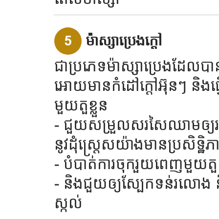
5
ម៉ាស្សាប្រេងក្តៅ
ជាប្រភេទម៉ាស្សាប្រេងដែលបា
អោយមានកំដៅក្តៅអ៊ុនៗ និងធ្
មួយតួខ្លួន
- ជួយសម្រួលសរសៃឈាមឲ្យរត
នូវដុំស្ត្រេសយ៉ាងមានប្រសិទ្ឋិភ
- បំបាត់ការចុករួយពេញមួយតួខ្
- និងជួយឲ្យស្បែកទន់រលោង 
ស្កល់