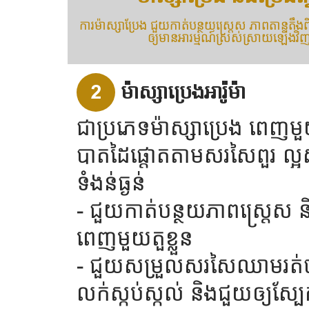
ការម៉ាស្សាប្រែង ជួយកាត់បន្ថយស្រ្តេស ភាពតានតឹងពីក្
ឲ្យមានអារម្មណ៍ស្រស់ស្រាយឡើងវិ
2
ម៉ាស្សាប្រេងអារ៉ូម៉ា
ជាប្រភេទម៉ាស្សាប្រេង ពេញមួ
បាតដៃផ្តោតតាមសរសៃពួរ ល្អសំរ
ទំងន់ធ្ងន់
- ជួយកាត់បន្ថយភាពស្រ្តេស ន
ពេញមួយតួខ្លួន
- ជួយសម្រួលសរសៃឈាមរត់បា
លក់ស្កប់ស្កល់ និងជួយឲ្យស្