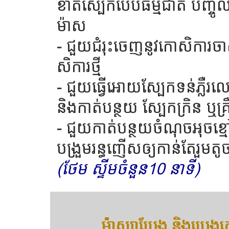
ខាត់ស្បែកបែបធម្មជាតិ បញ្ចូលវ
ម៉ាស
- ជួយជំរុះចេញនូវកោសិការចា
សិការថ្មី
- ជួយធ្វើអោយស្បែកទន់ភ្ល
និងកាត់បន្ថយ ស្បែកក្រិន ឬគ្
- ជួយកាត់បន្ថយចំណុចអុចខ
បង្រួមរន្ធញើសឲ្យកាន់តែរួមតូ
(ថែម ស្ទីមចំនួន10 នាទី)
ម៉ាស្សាប្រែង និងប្រេងក្