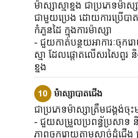
ម៉ាស្សាស្មាខ្នង ជាប្រភេទម៉ាស្
ជាមួយប្រេង ដោយការប្រើបា
កំភួនដៃ ក្នុងការម៉ាស្សា
- ជួយកាត់បន្ថយអាការៈចុករ
ស្មា ដែលផ្តោតលើសរសៃពួរ ន
ខ្នង
10
ម៉ាស្សាបាតជើង
ជាប្រភេទម៉ាស្សាត្រឹមជង្គង់ច
- ជួយសម្រួលប្រពន័្ធប្រសាទ ន
ភាពចុករោយតាមសាច់ដុំជើង 