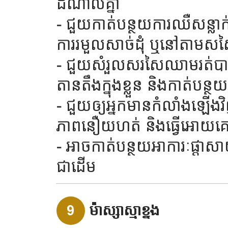
ដំណាលគ្នា
- ជួយកាត់បន្ថយការឈឺសន្លាក់
ការរមួលសាច់ដុំ ឬនៅតាមសស
- ជួយសំរួលសរសៃឈាមរត់បាន
តានតឹងក្នុងខ្លួន និងកាត់បន្ថ
- ជួយឲ្យអ្នកមានកំលាំងឡើងវិ
ភាពនឿយហត់ និងធ្វើអោយគេង
- អាចកាត់បន្ថយអាការៈផ្តាសា
ជាដើម
9
ម៉ាស្សាស្មាខ្នង