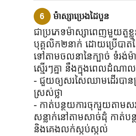
6
ម៉ាស្សាប្រេងដៃបួន
ជាប្រភេទម៉ាស្សាពេញមួយតួខ្ល
បុគ្គលិក២នាក់ ដោយប្រើបាតដ
ទៅតាមចលនានៃក្បាច់ ទំរង់ម៉ាស្
ស្មើរៗគ្នា នឹងក្នុងពេលដំណាលគ
- ជួយឲ្យសរសៃឈាមដើរបានស្
ស្រស់ថ្លា
- កាត់បន្ថយការចុករួយតាមស
សន្លាក់នៅតាមសាច់ដុំ កាត
និងគេងលក់ស្កប់ស្កល់