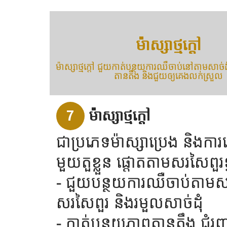
ម៉ាស្សាថ្មក្តៅ
ម៉ាស្សាថ្មក្តៅ ជួយកាត់បន្ថយការឈឺចាប់នៅតាមសាច់ដ
តានតឹង និងជួយឲ្យគេងលក់ស្រួល
7
ម៉ាស្សាថ្មក្តៅ
ជាប្រភេទម៉ាស្សាប្រេង និងការប្រ
មួយតួខ្លួន ផ្តោតតាមសរសៃពួរខ្
- ជួយបន្ថយការឈឺចាប់តាមសាច
សរសៃពួរ និងរមួលសាច់ដុំ
- កាត់បន្ថយភាពតានតឹង ជំរុ