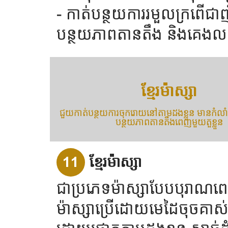
- កាត់បន្ថយការរមួលក្រពើជា
បន្ថយភាពតានតឹង និងគេងលក់
ខ្មែរម៉ាស្សា
ជួយកាត់បន្ថយការចុករោយនៅតាមដងខ្លួន មានកំលា
បន្ថយភាពតានតឹងពេញមួយតួខ្លួន
11
ខ្មែរម៉ាស្សា
ជាប្រភេទម៉ាស្សាបែបបុរាណព
ម៉ាស្សាប្រើដោយមេដៃចុចគាស់