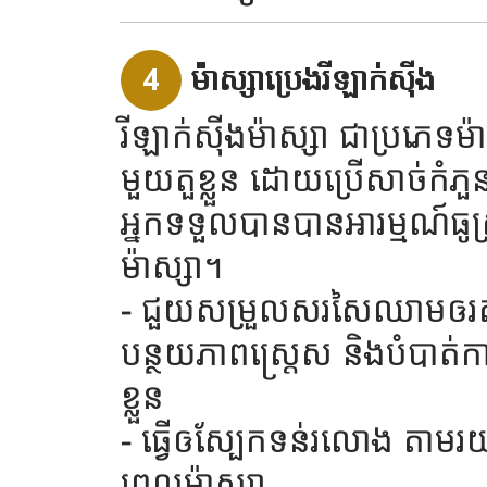
4
ម៉ាស្សាប្រេងរីឡាក់ស៊ីង
រីឡាក់ស៊ីងម៉ាស្សា ជាប្រភេទម
មួយតួខ្លួន ដោយប្រើសាច់កំភួនដ
អ្នកទទួលបានបានអារម្មណ៍ធូ
ម៉ាស្សា។
- ជួយសម្រួលសរសៃឈាមឲរត់
បន្ថយភាពស្រ្តេស និងបំបាត់
ខ្លួន
- ធ្វើឲស្បែកទន់រលោង តាមរ
ពេលម៉ាស្សា