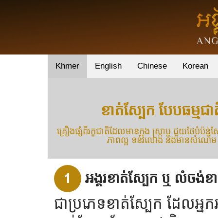
Khmer
English
Chinese
Korean
ខាត់ស្បែក បែបធម្មជាត
គ្រឿងផ្សំពីរក្ខជាតិដែលមានក្នុង ស្រ្កាប ជួយថែបំប៉ន
ភាពល្អ ទន់រលោង និងមានសំណើម
1
អង្គរខាត់ស្បែក ឬ លំចង់ខា
ជាប្រភេទខាត់ស្បែក ដែលអ្ន