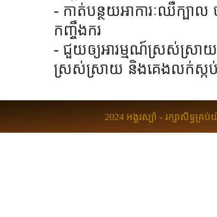
- កាត់បន្ថយអាការៈឈឺក្បាល
កញ្ចឹងករ
- ជួយឲ្យអារម្មណ៍ស្រស់ស្រាយ
ស្រស់ស្រាយ និងគេងលក់ស្កប់
2024 អង្គរស្ប៉ា - រក្សាសិទ្ធគ្