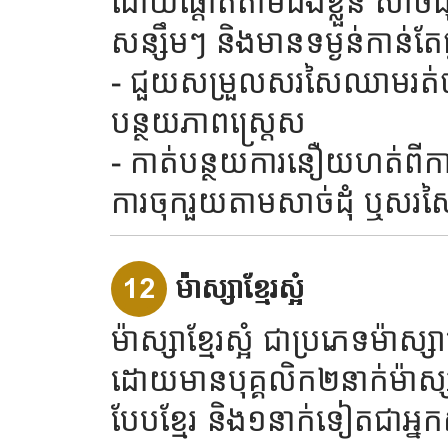
ដោយផ្តោតតាមដងខ្លួន សាច់ដុ
សន្សឹមៗ និងមានទម្ងន់កាន់តែធ្
- ជួយសម្រួលសរសៃឈាមរត់ប
បន្ថយភាពស្រ្តេស
- កាត់បន្ថយការនឿយហត់ពីការ
ការចុករួយតាមសាច់ដុំ ឬសរស
12
ម៉ាស្សាខ្មែរស្អំ
ម៉ាស្សាខ្មែរស្អំ ជាប្រភេទម៉ាស្
ដោយមានបុគ្គលិក២នាក់ម៉ាស្ស
បែបខ្មែរ និង១នាក់ទៀតជាអ្នក